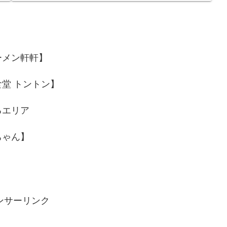
ーメン軒軒】
堂 トントン】
るエリア
ちゃん】
ンサーリンク