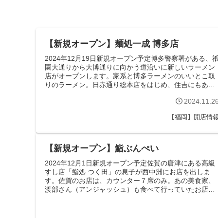
【新規オープン】麺処一成 博多店
2024年12月19日新規オープン予定博多警察署がある、
園大通りから大博通りに向かう道沿いに新しいラーメン
店がオープンします。家系と博多ラーメンのいいとこ取
りのラーメン。日赤通り総本店をはじめ、住吉にもある
お店です。「麺処一成 博多店」の...
2024.11.2
【福岡】開店情
【新規オープン】鮨ぶんぺい
2024年12月1日新規オープン予定佐賀の唐津にある高級
すし店「鮨処 つく田」の息子が西中洲にお店を出しま
す。佐賀のお店は、カウンター７席のみ。あの美食家、
渡部さん（アンジャッシュ）も食べて行っていたお店で
す。西中洲の店舗も７席で、おまかせ...