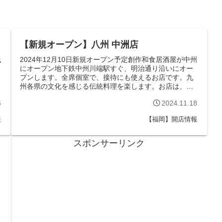
【新規オープン】八州 中洲店
祇
2024年12月10日新規オープン予定創作和食居酒屋が中州
にオープン地下鉄中州川端駅すぐ、明治通り沿いにオー
プンします。全席個室で、接待にも使えるお店です。九
州各県の文化を感じる伝統料理を楽します。お店は、福
岡に3店舗。長崎に3店舗。熊本・...
6
2024.11.18
報
【福岡】開店情報
スポンサーリンク