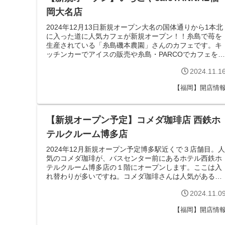
岡大名店
2024年12月13日新規オープン大名の国体通りから1本北
に入った道に人気カフェが新規オープン！！糸島で苺を
生産されている「糸島磯本農園」さんのカフェです。キ
ッチンカーでアイスの販売や糸島・PARCOでカフェを運
営されています。今回のオープ...
2024.11.1
【福岡】開店情
【新規オープン予定】コメダ珈琲店 西鉄ホ
テルクルーム博多店
2024年12月新規オープン予定博多駅近くで３店舗目。人
気のコメダ珈琲が、バスセンター前にあるホテル西鉄ホ
テルクルーム博多店の１階にオープンします。ここは入
れ替わりが多いですね。コメダ珈琲さんは人気があるか
ら大丈夫だと思いますが・・・運営会...
2024.11.0
【福岡】開店情